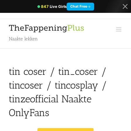
847
Live Girls
→
Chat Free
Naakte lekken
tin coser / tin_coser /
tincoser / tincosplay /
tinzeofficial Naakte
OnlyFans