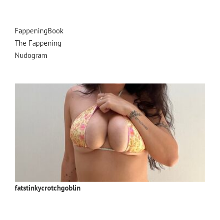
FappeningBook
The Fappening
Nudogram
fatstinkycrotchgoblin